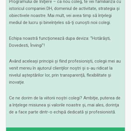
Programului de Iniţiere – ca nou coleg, te vei familiariza cu
istoricul companiei DH, domeniul de activitate, strategia şi
obiectivele noastre. Mai mult, vei avea timp să înţelegi
mediul de lucru şi bineînţeles să-ţi cunoşti noii colegi.
Echipa noastră funcţionează dupa deviza: “Hotărăşti,
Dovedesti, Învingi”!
Având aceleaşi principii şi fiind profesionişti, colegii mei au
venit mereu în ajutorul clienţilor noştri şi s-au ridicat la
nivelul aşteptărilor lor, prin transparenţă, flexibilitate şi
inovaţie.
Ce ne dorim de la viitorii noştri colegi? Ambiţie, puterea de
a înţelege misiunea şi valorile noastre şi, mai ales, dorinţa
de a face parte dintr-o echipă dedicată şi profesionistă.