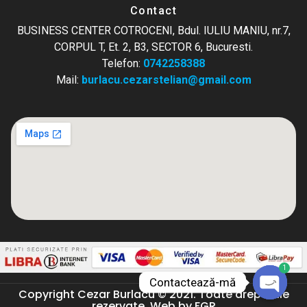
Contact
BUSINESS CENTER COTROCENI, Bdul. IULIU MANIU, nr.7,
CORPUL T, Et. 2, B3, SECTOR 6, Bucuresti.
Telefon:
0742258388
Mail:
burlacu.cezarstelian@gmail.com
1
Contactează-mă
Copyright Cezar Burlacu © 2021. Toate drepturile
rezervate. Web by FGR
O